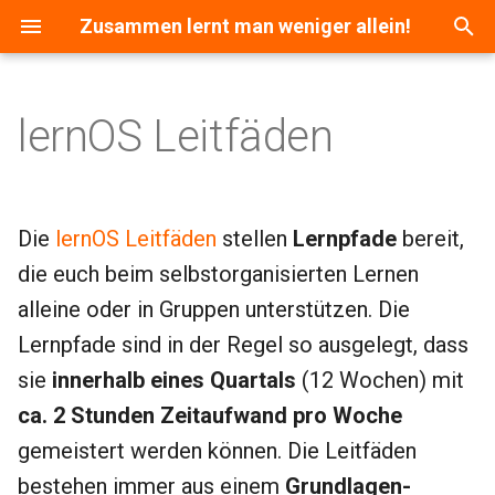
Zusammen lernt man weniger allein!
S
u
lernOS Leitfäden
lernOS Core
c
h
lernOS Toolbox
e
Die
lernOS Leitfäden
stellen
Lernpfade
bereit,
Leitfäden im Entstehen
die euch beim selbstorganisierten Lernen
w
alleine oder in Gruppen unterstützen. Die
Einen eigenen Leitfaden
i
erstellen
Lernpfade sind in der Regel so ausgelegt, dass
r
sie
innerhalb eines Quartals
(12 Wochen) mit
d
ca. 2 Stunden Zeitaufwand pro Woche
i
gemeistert werden können. Die Leitfäden
n
bestehen immer aus einem
Grundlagen-