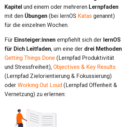
i
Kapitel
und einem oder mehreren
Lernpfaden
t
mit den
Übungen
(bei lernOS
Katas
genannt)
für die einzelnen Wochen.
i
a
Für
Einsteiger:innen
empfiehlt sich der
lernOS
l
für Dich Leitfaden
, um eine der
drei Methoden
i
Getting Things Done
(Lernpfad Produktivität
s
und Stressfreiheit),
Objectives & Key Results
(Lernpfad Zielorientierung & Fokussierung)
i
oder
Working Out Loud
(Lernpfad Offenheit &
e
Vernetzung) zu erlernen:
r
t