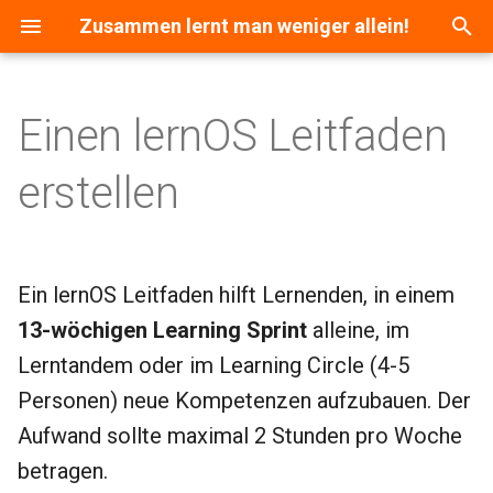
Zusammen lernt man weniger allein!
S
u
Einen lernOS Leitfaden
Was macht einen guten
c
Leitfaden aus?
erstellen
h
Wie startest du?
e
w
Lebenszyklus eines lernOS
Ein lernOS Leitfaden hilft Lernenden, in einem
Leitfadens
i
13-wöchigen Learning Sprint
alleine, im
r
Lerntandem oder im Learning Circle (4-5
Technische Produktionskette
d
Personen) neue Kompetenzen aufzubauen. Der
Fragen und Unterstützung
i
Aufwand sollte maximal 2 Stunden pro Woche
betragen.
n