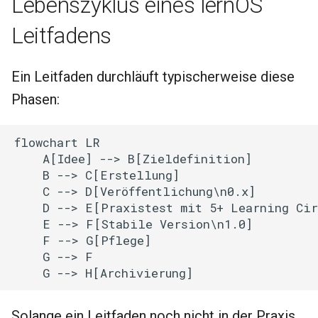
Lebenszyklus eines lernOS
Leitfadens
Ein Leitfaden durchläuft typischerweise diese
Phasen:
flowchart LR

    A[Idee] --> B[Zieldefinition]

    B --> C[Erstellung]

    C --> D[Veröffentlichung\n0.x]

    D --> E[Praxistest mit 5+ Learning Cir
    E --> F[Stabile Version\n1.0]

    F --> G[Pflege]

    G --> F

    G --> H[Archivierung]
Solange ein Leitfaden noch nicht in der Praxis