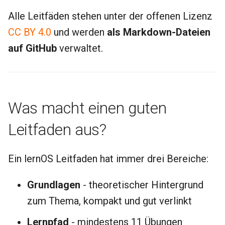
i
Alle Leitfäden stehen unter der offenen Lizenz
t
CC BY 4.0
und werden
als Markdown-Dateien
i
auf GitHub
verwaltet.
a
l
i
Was macht einen guten
s
Leitfaden aus?
i
e
Ein lernOS Leitfaden hat immer drei Bereiche:
r
Grundlagen
- theoretischer Hintergrund
t
zum Thema, kompakt und gut verlinkt
Lernpfad
- mindestens 11 Übungen