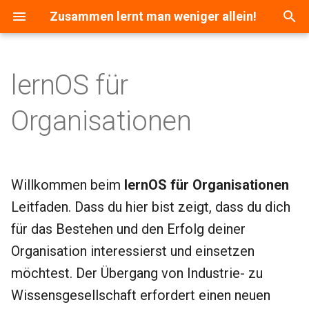
Zusammen lernt man weniger allein!
S
u
lernOS für
c
Organisationen
h
e
w
Willkommen beim
lernOS für Organisationen
i
Leitfaden. Dass du hier bist zeigt, dass du dich
r
für das Bestehen und den Erfolg deiner
d
Organisation interessierst und einsetzen
i
möchtest. Der Übergang von Industrie- zu
Wissensgesellschaft erfordert einen neuen
n