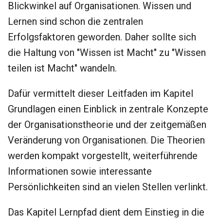
Blickwinkel auf Organisationen. Wissen und
i
Lernen sind schon die zentralen
t
Erfolgsfaktoren geworden. Daher sollte sich
i
die Haltung von "Wissen ist Macht" zu "Wissen
a
teilen ist Macht" wandeln.
l
Dafür vermittelt dieser Leitfaden im Kapitel
i
Grundlagen einen Einblick in zentrale Konzepte
s
der Organisationstheorie und der zeitgemäßen
i
Veränderung von Organisationen. Die Theorien
e
werden kompakt vorgestellt, weiterführende
r
Informationen sowie interessante
t
Persönlichkeiten sind an vielen Stellen verlinkt.
Das Kapitel Lernpfad dient dem Einstieg in die