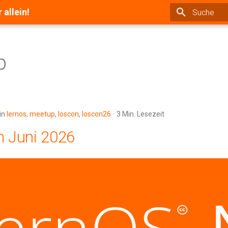
allein!
Suche wird in
p
in
lernos
,
meetup
,
loscon
,
loscon26
3 Min. Lesezeit
m Juni 2026