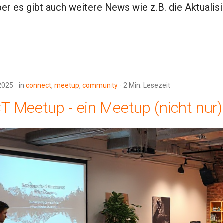
Aber es gibt auch weitere News wie z.B. die Aktualis
2025
in
connect
,
meetup
,
community
2 Min. Lesezeit
Meetup - ein Meetup (nicht nur)