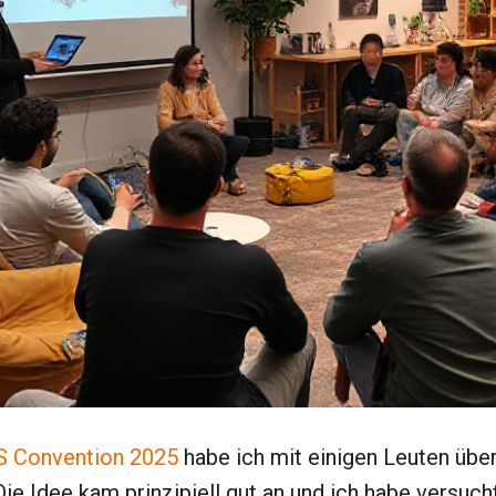
S Convention 2025
habe ich mit einigen Leuten übe
ie Idee kam prinzipiell gut an und ich habe versuch