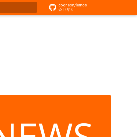
cogneon/lernos
16
5
itialisiert