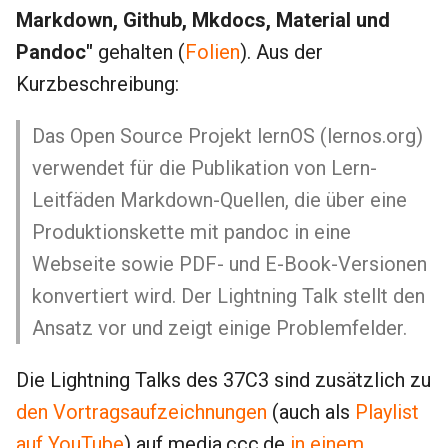
i
Markdown, Github, Mkdocs, Material und
Pandoc"
gehalten (
Folien
). Aus der
t
Kurzbeschreibung:
i
a
Das Open Source Projekt lernOS (lernos.org)
l
verwendet für die Publikation von Lern-
i
Leitfäden Markdown-Quellen, die über eine
Produktionskette mit pandoc in eine
s
Webseite sowie PDF- und E-Book-Versionen
i
konvertiert wird. Der Lightning Talk stellt den
e
Ansatz vor und zeigt einige Problemfelder.
r
t
Die Lightning Talks des 37C3 sind zusätzlich zu
den Vortragsaufzeichnungen
(auch als
Playlist
auf YouTube
) auf media.ccc.de
in einem