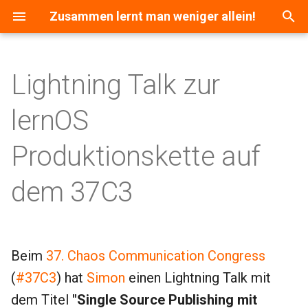
Zusammen lernt man weniger allein!
S
u
Lightning Talk zur
c
lernOS
h
e
Produktionskette auf
w
dem 37C3
i
r
d
Beim
37. Chaos Communication Congress
i
(
#37C3
) hat
Simon
einen Lightning Talk mit
n
dem Titel
"Single Source Publishing mit