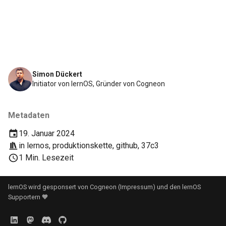
Simon Dückert
Initiator von lernOS, Gründer von Cogneon
Metadaten
19. Januar 2024
in
lernos
,
produktionskette
,
github
,
37c3
1 Min. Lesezeit
lernOS wird gesponsert von
Cogneon
(
Impressum
) und den
lernOS
Supportern
🧡