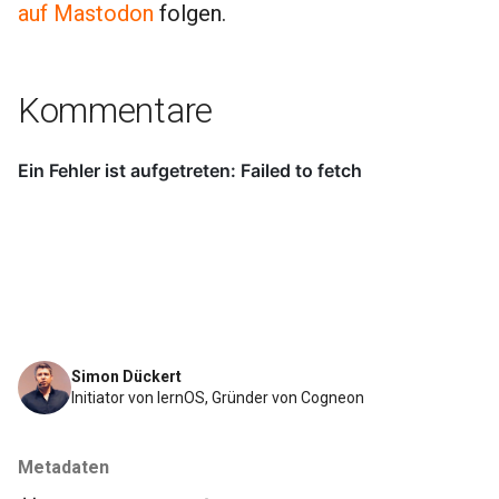
auf Mastodon
folgen.
i
t
i
Kommentare
a
l
i
s
i
e
r
Simon Dückert
Initiator von lernOS, Gründer von Cogneon
t
Metadaten