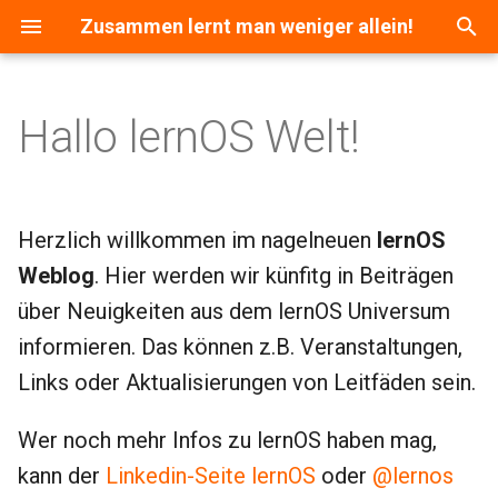
Zusammen lernt man weniger allein!
S
u
Hallo lernOS Welt!
c
h
e
Herzlich willkommen im nagelneuen
lernOS
Weblog
. Hier werden wir künfitg in Beiträgen
w
über Neuigkeiten aus dem lernOS Universum
i
informieren. Das können z.B. Veranstaltungen,
r
Links oder Aktualisierungen von Leitfäden sein.
d
i
Wer noch mehr Infos zu lernOS haben mag,
kann der
Linkedin-Seite lernOS
oder
@lernos
n