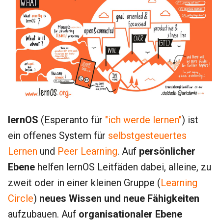
i
t
i
a
l
i
s
lernOS
(Esperanto für
"ich werde lernen"
) ist
i
ein offenes System für
selbstgesteuertes
e
Lernen
und
Peer Learning
. Auf
persönlicher
Ebene
helfen lernOS Leitfäden dabei, alleine, zu
r
zweit oder in einer kleinen Gruppe (
Learning
t
Circle
)
neues Wissen und neue Fähigkeiten
aufzubauen. Auf
organisationaler Ebene